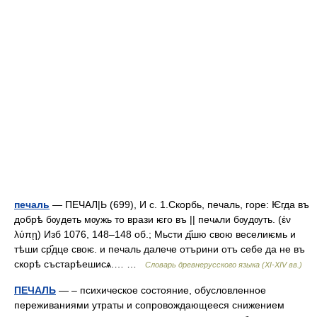
печаль
— ПЕЧАЛ|Ь (699), И с. 1.Скорбь, печаль, горе: Ѥгда въ
добрѣ бѹдеть мѹжь то врази ѥго въ || печѧли бѹдѹть. (ἐν
λύπῃ) Изб 1076, 148–148 об.; Мьсти д҃шю свою веселиѥмь и
тѣши ср҃дце своѥ. и печаль далече отърини отъ себе да не въ
скорѣ състарѣешисѧ.… …
Словарь древнерусского языка (XI-XIV вв.)
ПЕЧАЛЬ
— – психическое состояние, обусловленное
переживаниями утраты и сопровождающееся снижением