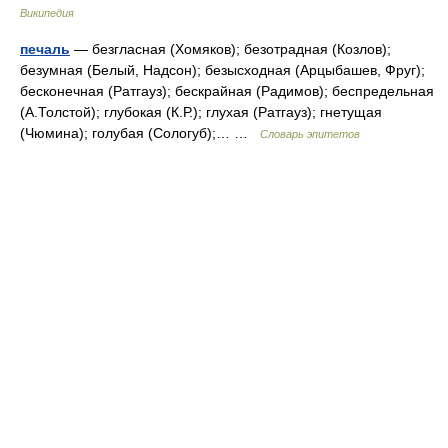
Википедия
печаль
— безгласная (Хомяков); безотрадная (Козлов);
безумная (Белый, Надсон); безысходная (Арцыбашев, Фруг);
бесконечная (Ратгауз); бескрайная (Радимов); беспредельная
(А.Толстой); глубокая (К.Р.); глухая (Ратгауз); гнетущая
(Чюмина); голубая (Сологуб);… …
Словарь эпитетов