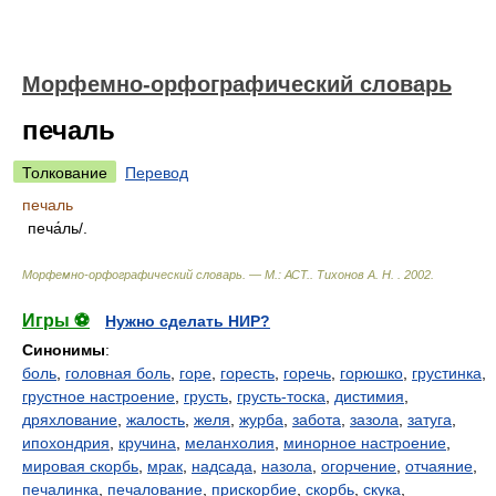
Морфемно-орфографический словарь
печаль
Толкование
Перевод
печаль
печа́ль/.
Морфемно-орфографический словарь. — М.: АСТ.
.
Тихонов А. Н.
.
2002
.
Игры ⚽
Нужно сделать НИР?
Синонимы
:
боль
,
головная боль
,
горе
,
горесть
,
горечь
,
горюшко
,
грустинка
,
грустное настроение
,
грусть
,
грусть-тоска
,
дистимия
,
дряхлование
,
жалость
,
желя
,
журба
,
забота
,
зазола
,
затуга
,
ипохондрия
,
кручина
,
меланхолия
,
минорное настроение
,
мировая скорбь
,
мрак
,
надсада
,
назола
,
огорчение
,
отчаяние
,
печалинка
,
печалование
,
прискорбие
,
скорбь
,
скука
,