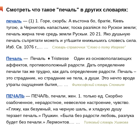
Смотреть что такое "печаль" в других словарях:
печаль
— (1) 1. Горе, скорбь: А въстона бо, братіе, Кіевъ
тугою, а Черниговъ напастьми; тоска разліяся по Рускои земли;
печаль жирна тече средь земли Рускыи. 20 21. Яко душьную
печаль съпрятати можеть и утѣшити книжьныихъ словесъ сила.
Изб. Св. 1076 г.,… …
Словарь-справочник "Слово о полку Игореве"
Печаль
— Печаль ♦ Tristesse Один из основополагающих
аффектов, противоположный радости. Дать определение
печали так же трудно, как дать определение радости. Печаль –
это страдание, но страдание не тела, а души. Это нечто вроде
утраты ощущения бытия,… …
Философский словарь Спонвиля
ПЕЧАЛЬ
— ПЕЧАЛЬ, печали, жен. 1. только ед. Скорбно
озабоченное, нерадостное, невеселое настроение, чувство.
«Гляжу, как безумный, на черную шаль, и хладную душу
терзает печаль.» Пушкин. «Была без радости любовь, разлука
будет без печали.» Лермонтов.… …
Толковый словарь Ушакова