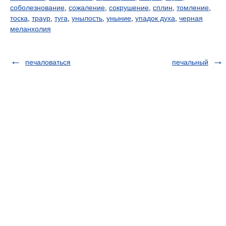
соболезнование
,
сожаление
,
сокрушение
,
сплин
,
томление
,
тоска
,
траур
,
туга
,
унылость
,
уныние
,
упадок духа
,
черная
меланхолия
печаловаться
печальный