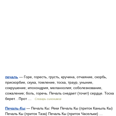
печаль
— Горе, горесть, грусть, кручина, отчаяние, скорбь,
прискорбие, скука, томление, тоска, траур, уныние,
сокрушение; ипохондрия, меланхолия; соболезнование,
сожаление; боль, горечь. Печаль снедает (точит) сердце. Тоска
берет. . Прот …
Словарь синонимов
Печаль-Кы
— Печаль Кы: Реки Печаль Кы (приток Каныль Кы)
Печаль Кы (приток Таза) Печаль Кы (приток Часельки) …