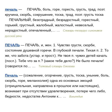
печаль
— ПЕЧАЛЬ, боль, горе, горесть, грусть, трад. поэт.
кручина, скорбь, сокрушение, тоска, трад. поэт. грусть тоска
ПЕЧАЛЬНЫЙ, безотрадный, безрадостный, горестный,
горький, грустный, жалобный, жалостный, невеселый,
нерадостный, опечаленный,… …
Словарь-тезаурус синонимов
русской речи
ПЕЧАЛЬ
— ПЕЧАЛЬ, и, жен. 1. Чувство грусти, скорби,
состояние душевной горечи. В глубокой печали. Тихая п. 2. То
же, что забота (устар. и прост.). Не твоя п. чужих детей качать
(посл.). Тебе что за п.? (какое тебе дело?) Не было печали!
(говорится по… …
Толковый словарь Ожегова
Печаль
— (сожаление, огорчение, грусть, тоска, уныние, боль,
скорбь, горе, меланхолия) одна из основных эмоций
(отрицательная, направлена в прошлое или настоящее),
возникает при отсутствии удовлетворения, потере чего либо,
бедности, недостатке.Антоним к… …
Википедия